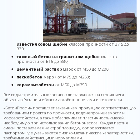
известняковом щебне
классов прочности от В7,5 до
В30;
тяжелый бетон на гранитном щебне
классов
прочности от В15 до В30;
цементный раствор
марок от М50 до М200;
пескобетон
марок от М75 до М250;
керамзитобетон
от М50 до М350.
Все виды строительных составов доставляются на строящиеся
объекты в Рязани и области автобетоновозами изготовителя.
«БетонПрофи» поставляет заказчикам продукцию соответствующую
требованиям проекта по прочности, водонепроницаемости и
морозостойкости, а также обеспечивает пластичность смесей,
необходимую при использовании бетононасоса. Каждая партия
смеси, поставляемая на стройплощадку, сопровождается
паспортом, где указываются физико-механические характеристики,
требуемые действующими нормативами.