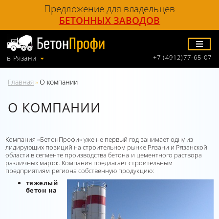
Предложение для владельцев
БЕТОННЫХ ЗАВОДОВ
+7 (4912)77-65-07
в Рязани
Главная
О компании
»
О КОМПАНИИ
Компания «БетонПрофи» уже не первый год занимает одну из
лидирующих позиций на строительном рынке Рязани и Рязанской
области в сегменте производства бетона и цементного раствора
различных марок. Компания предлагает строительным
предприятиям региона собственную продукцию:
тяжелый
бетон на