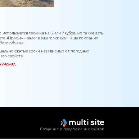
используется техника на 5 или 7 кубов, но также есть
етонПрофи»
– залог вашего успеха! Наша компания
бого объема.
мально сжатые сроки независимо от погодных
его свойств.
77-65-07
.
Создание и продвижение сайтов