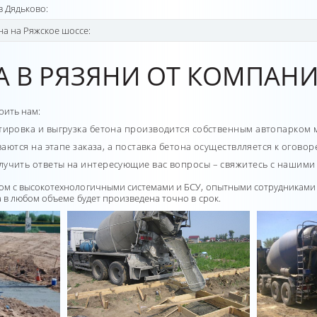
в Дядьково:
на на Ряжское шоссе:
А В РЯЗЯНИ ОТ КОМПАН
рить нам:
тировка и выгрузка бетона производится собственным автопарком 
ваются на этапе заказа, а поставка бетона осуществлляется к огово
олучить ответы на интересующие вас вопросы – свяжитесь с нашими
м с высокотехнологичными системами и БСУ, опытными сотрудниками 
в любом объеме будет произведена точно в срок.