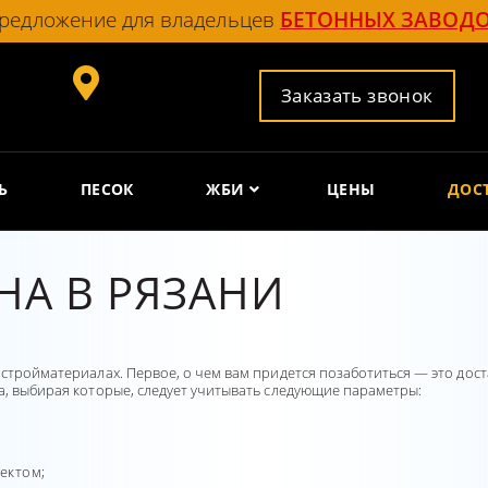
редложение для владельцев
БЕТОННЫХ ЗАВОД
Заказать звонок
Ь
ПЕСОК
ЖБИ
ЦЕНЫ
ДОС
НА В РЯЗАНИ
 стройматериалах. Первое, о чем вам придется позаботиться — это дост
а, выбирая которые, следует учитывать следующие параметры:
ектом;