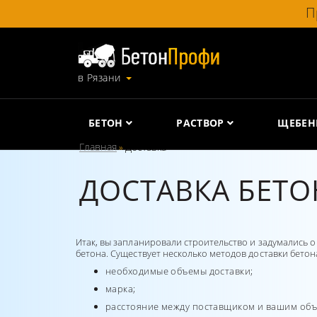
П
в Рязани
БЕТОН
РАСТВОР
ЩЕБЕН
Главная
Доставка
»
ДОСТАВКА БЕТО
Итак, вы запланировали строительство и задумались о
бетона. Существует несколько методов доставки бетон
необходимые объемы доставки;
марка;
расстояние между поставщиком и вашим объ