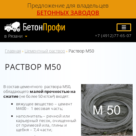
Предложение для владельцев
БЕТОННЫХ ЗАВОДОВ
+7 (4912)77-65-07
в Рязани
Главная
Цементный раствор
Раствор М50
»
»
РАСТВОР М50
В состав цементного раствора М50,
обладающего
малой прочностью на
сжатие
(не более 50 кг/см²) входят:
вяжущее вещество – цемент
М400 - 1 весовая часть;
наполнитель – речной или
карьерный песок, очищенный
от примесей ила, глины и
щебня – 7,4 части;